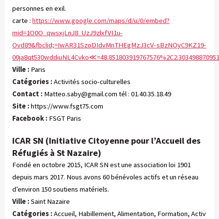
personnes en exil.
carte :
https://www.google.com/maps/d/u/0/embed?
mid=1O0O_qwsxjLnJ8_UzJ9zlxfVI1u-
Ovd89&fbclid;=IwAR31SzoDIdvMnTHEgMzJ3cV-sBzNOyC9KZ19-
00ja8qt530wddiuNL4Cvko≪=48.851803919767576%2C2.303498870951
Ville :
Paris
Catégories :
 Activités socio-culturelles
Contact :
Matteo.saby@gmail.com
tél : 01.40.35.18.49
Site :
https://www.fsgt75.com
Facebook :
FSGT Paris
ICAR SN (Initiative Citoyenne pour l’Accueil des
Réfugiés à St Nazaire)
Fondé en octobre 2015, ICAR SN est une association loi 1901
depuis mars 2017. Nous avons 60 bénévoles actifs et un réseau
d’environ 150 soutiens matériels.
Ville :
Saint Nazaire
Catégories :
 Accueil, Habillement, Alimentation, Formation, Activ