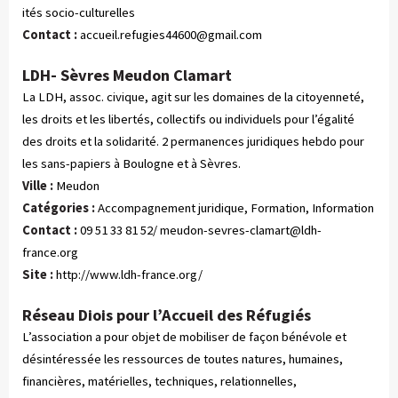
ités socio-culturelles
Contact :
accueil.refugies44600@gmail.com
LDH- Sèvres Meudon Clamart
La LDH, assoc. civique, agit sur les domaines de la citoyenneté,
les droits et les libertés, collectifs ou individuels pour l’égalité
des droits et la solidarité. 2 permanences juridiques hebdo pour
les sans-papiers à Boulogne et à Sèvres.
Ville :
Meudon
Catégories :
 Accompagnement juridique, Formation, Information
Contact :
09 51 33 81 52/
meudon-sevres-clamart@ldh-
france.org
Site :
http://www.ldh-france.org/
Réseau Diois pour l’Accueil des Réfugiés
L’association a pour objet de mobiliser de façon bénévole et
désintéressée les ressources de toutes natures, humaines,
financières, matérielles, techniques, relationnelles,