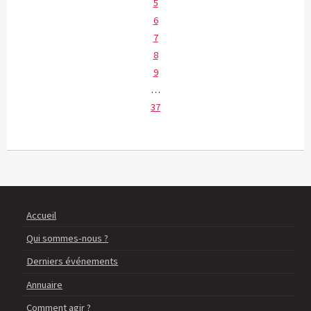
5
6
7
8
9
…
37
Accueil
Qui sommes-nous ?
Derniers événements
Annuaire
Comment agir ?