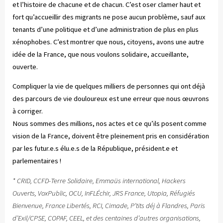
et l’histoire de chacune et de chacun. C’est oser clamer haut et
fort qu’accueillir des migrants ne pose aucun problème, sauf aux
tenants d’une politique et d’une administration de plus en plus
xénophobes. C’est montrer que nous, citoyens, avons une autre
idée de la France, que nous voulons solidaire, accueillante,
ouverte.
Compliquer la vie de quelques milliers de personnes qui ont déjà
des parcours de vie douloureux est une erreur que nous œuvrons
à corriger.
Nous sommes des millions, nos actes et ce qu’ils posent comme
vision de la France, doivent être pleinement pris en considération
par les futur.e.s élu.e.s de la République, président.e et
parlementaires !
* CRID, CCFD-Terre Solidaire, Emmaüs international, Hackers
Ouverts, VoxPublic, OCU, InFLÉchir, JRS France, Utopia, Réfugiés
Bienvenue, France Libertés, RCI, Cimade, P’tits déj à Flandres, Paris
d’Exil/CPSE, COPAF, CEEL, et des centaines d’autres organisations,