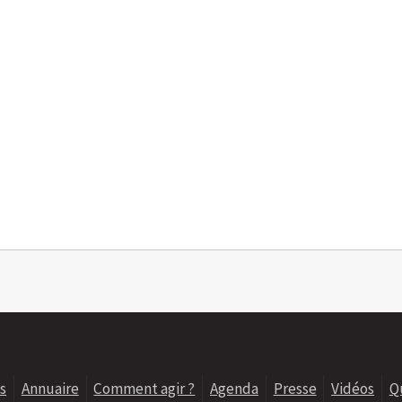
s
Annuaire
Comment agir ?
Agenda
Presse
Vidéos
Q