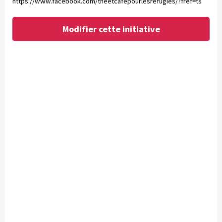
https://www.facebook.com/theetcafepourlesrefugies/?fref=ts
Modifier cette initiative