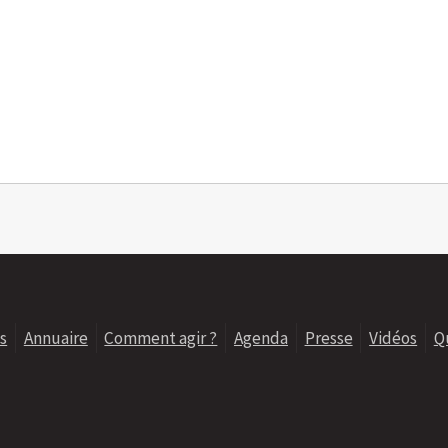
s
Annuaire
Comment agir ?
Agenda
Presse
Vidéos
Q