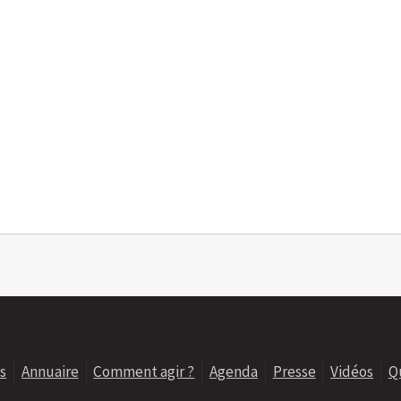
s
Annuaire
Comment agir ?
Agenda
Presse
Vidéos
Q