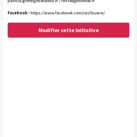
patricia.grime@wanadoo.fr
/
resf48@hotmail.fr
Facebook :
https://www.facebook.com/resf.lozere/
Modifier cette initiative