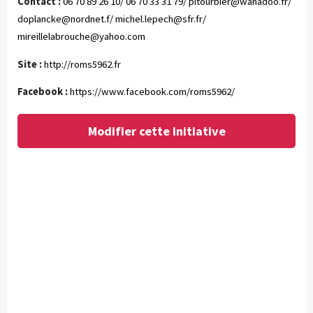
Contact :
06 70 89 26 10/ 06 70 33 31 79/
pitourbier@wanadoo.fr
/
doplancke@nordnet.f
/
michel.lepech@sfr.fr
/
mireillelabrouche@yahoo.com
Site :
http://roms5962.fr
Facebook :
https://www.facebook.com/roms5962/
Modifier cette initiative