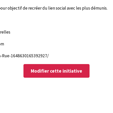
our objectif de recréer du lien social avec les plus démunis.
relles
om
a-Rue-1648630165392927/
Modifier cette initiative