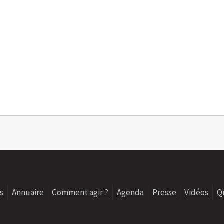
s
Annuaire
Comment agir ?
Agenda
Presse
Vidéos
Q