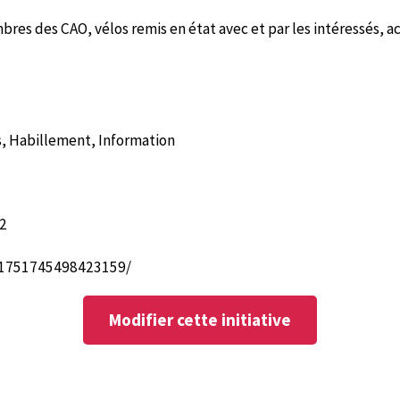
res des CAO, vélos remis en état avec et par les intéressés, 
es, Habillement, Information
d2
/1751745498423159/
Modifier cette initiative