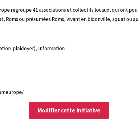
pe regroupe 41 associations et collectifs locaux, qui ont pou
Est, Roms ou présumées Roms, vivant en bidonville, squat ou aut
ation-plaidoyer), Information
omeurope/
Modifier cette initiative