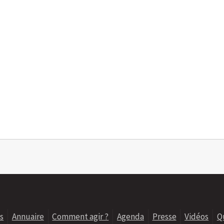
s
Annuaire
Comment agir ?
Agenda
Presse
Vidéos
Q