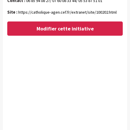
Contact :
06 85 94 08 27/ 07 60 08 33 44/ 05 53 87 51 01
Site :
https://catholique-agen.cef.fr/extranet/site/100202.html
Modifier cette initiative