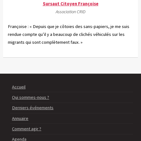
Sursaut Citoyen Françoise
Association CRID
Françoise : « Depuis que je côtoies des sans-papiers, je me suis
rendue compte qu’il y a beaucoup de clichés véhiculés sur les
migrants qui sont complètement faux. »
Accueil
Qui sommes-nous ?
Derniers événements
Annuaire
Comment agir ?
Agenda