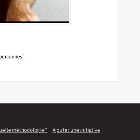
 personnes"
uelle méthodologie ?
Ajouter une initiative