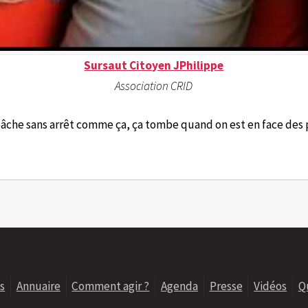
Sursaut Citoyen JPhilippe
Association CRID
abâche sans arrêt comme ça, ça tombe quand on est en face des
s
Annuaire
Comment agir ?
Agenda
Presse
Vidéos
Q